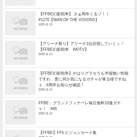
【FFBE幻影戦争】 さぁ周年くるゾ！！
#1270【WAR OF THE VISIONS】
2025.11.13
【アリーナ祭り】アリーナ1位目指していくぅ！
【FFBE幻影戦争 WOTV】
2025.11.13
【FFBE幻影戦争】やはりグラセラも半端無い性能
ですわ…更に何か気になるガチャが來る様ですね
ェ…6周年お知らせ確認！
2025.11.13
FFBE：グランドフィナーレ毎日無料10連ガチ
ャ！ #45
2025.11.13
【FFBE】FF5 ビジョンカード集