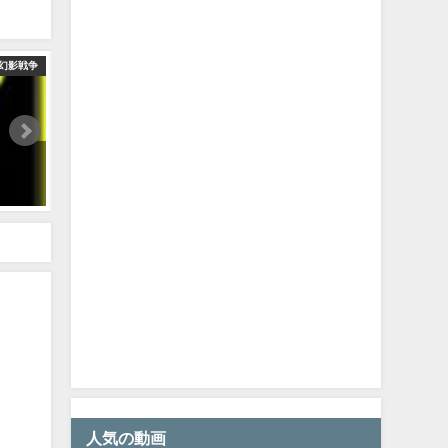
E幻影戦争
FF8 VC pull! | Seifers card! | War of the Visions Final Fantasy Brav
2024年7月25日
人気の動画