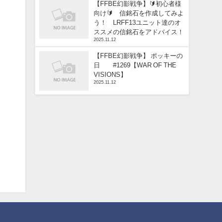
【FFBE幻影戦争】🔰初心者様
向け🔰 信銘石を作成してみよ
う！ LRFF13ユニット達のオ
ススメの信銘石をアドバイス！
2025.11.12
【FFBE幻影戦争】 ポッキーの
日 #1269【WAR OF THE
VISIONS】
2025.11.12