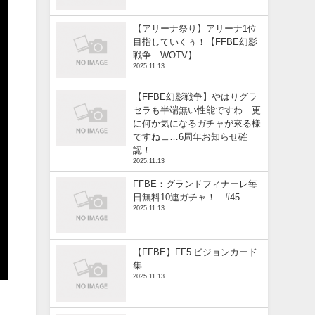
【アリーナ祭り】アリーナ1位
目指していくぅ！【FFBE幻影
戦争 WOTV】
2025.11.13
【FFBE幻影戦争】やはりグラ
セラも半端無い性能ですわ…更
に何か気になるガチャが來る様
ですねェ…6周年お知らせ確
認！
2025.11.13
FFBE：グランドフィナーレ毎
日無料10連ガチャ！ #45
2025.11.13
【FFBE】FF5 ビジョンカード
集
2025.11.13