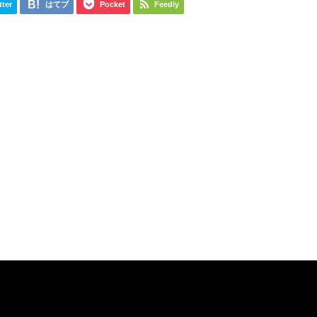
tter
はてブ
Pocket
Feedly