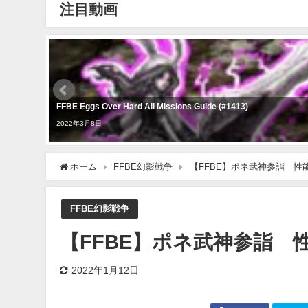
注目動画
FFBE Eggs Over Hard All Missions Guide (#1413)
2022年3月8日
ホーム
FFBE幻影戦争
【FFBE】ポネ武神参詣 性
FFBE幻影戦争
【FFBE】ポネ武神参詣 
2022年1月12日