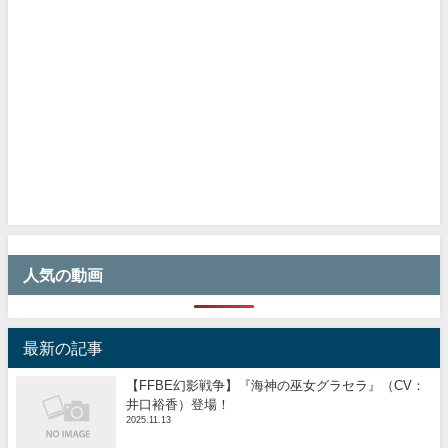
人気の動画
最新の記事
【FFBE幻影戦争】『海神の巫女グラセラ』（CV：
井口裕香）登場！
2025.11.13