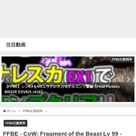
注目動画
FFBE幻影戦争
【FFBE】シンEXをNVユウナレスカでフルコンプ撃破【Final Fantasy
BRAVE EXVIUS ♯418】
2022年4月21日
ホーム
FFBE幻影戦争
FFBE - CoW: Fragment of the Beast Lv 99 - Just Clear 3TK - 
FFBE幻影戦争
FFBE - CoW: Fragment of the Beast Lv 99 -