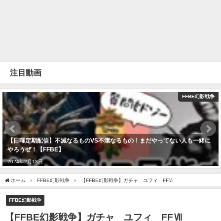
注目動画
FFBE幻影戦争
【日曜定期配信】不滅なるものVS不潔なるもの！まだやってない人も一緒に
やろうぜ！【FFBE】
2024年2月13日
ホーム
FFBE幻影戦争
【FFBE幻影戦争】ガチャ ユフィ FFⅦ
FFBE幻影戦争
【FFBE幻影戦争】ガチャ ユフィ FFⅦ